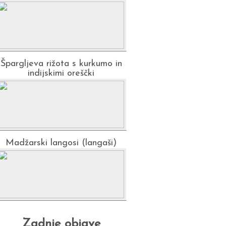
Špargljeva rižota s kurkumo in
indijskimi oreščki
Madžarski langosi (langaši)
Zadnje objave