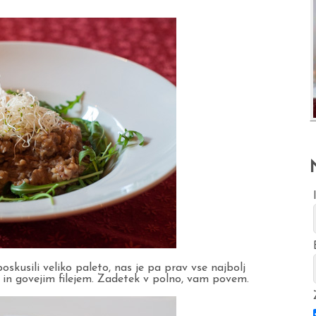
oskusili veliko paleto, nas je pa prav vse najbolj
fi in govejim filejem. Zadetek v polno, vam povem.