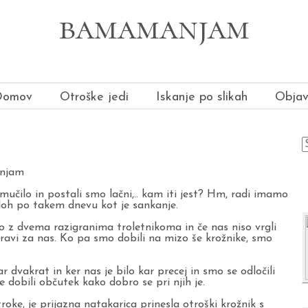
bamamanjam
Domov
Otroške jedi
Iskanje po slikah
Obja
njam
zmučilo in postali smo lačni,.. kam iti jest? Hm, radi imamo
oh po takem dnevu kot je sankanje.
lo z dvema razigranima troletnikoma in če nas niso vrgli
pravi za nas. Ko pa smo dobili na mizo še krožnike, smo
 dvakrat in ker nas je bilo kar precej in smo se odločili
te dobili občutek kako dobro se pri njih je.
troke, je prijazna natakarica prinesla otroški krožnik s