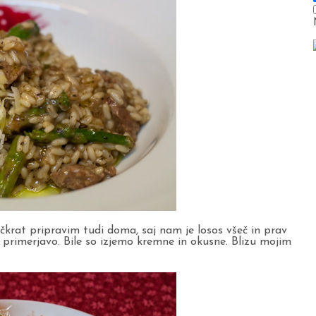
čkrat pripravim tudi doma, saj nam je losos všeč in prav
za primerjavo. Bile so izjemo kremne in okusne. Blizu mojim