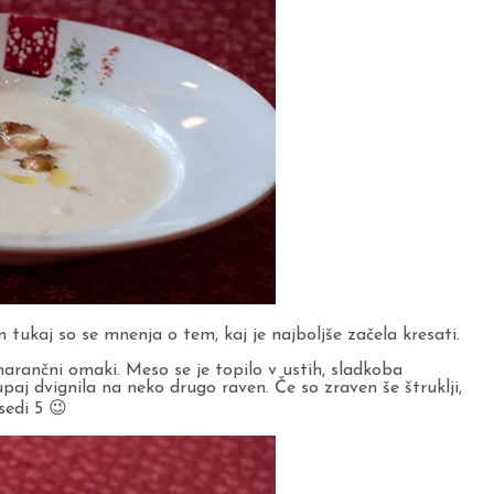
In tukaj so se mnenja o tem, kaj je najboljše začela kresati.
arančni omaki. Meso se je topilo v ustih, sladkoba
aj dvignila na neko drugo raven. Če so zraven še štruklji,
sedi 5 😉