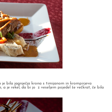
e bila jagnječja krona s timijanom in krompirjeva
e, a je rekel, da bi jo z veseljem pojedel še večkrat, če bila