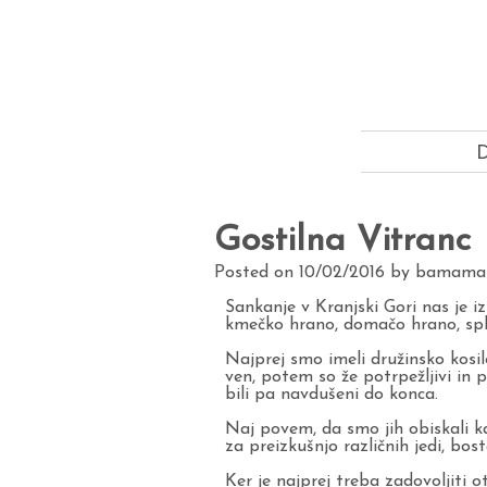
Gostilna Vitranc
Posted on
10/02/2016
by
bamama
Sankanje v Kranjski Gori nas je i
kmečko hrano, domačo hrano, spl
Najprej smo imeli družinsko kosi
ven, potem so že potrpežljivi in 
bili pa navdušeni do konca.
Naj povem, da smo jih obiskali kar
za preizkušnjo različnih jedi, bos
Ker je najprej treba zadovoljiti o