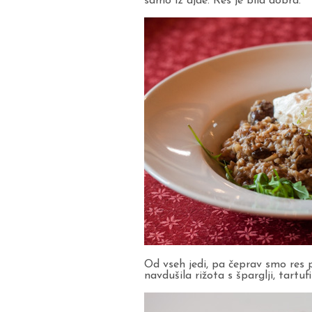
samo iz ajde. Res je bila dobra.
Od vseh jedi, pa čeprav smo res p
navdušila rižota s šparglji, tartu