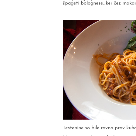
špageti bolognese…ker čez makaro
Testenine so bile ravno prav ku