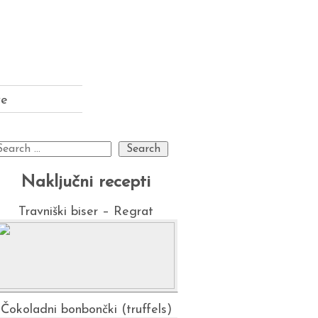
ve
Naključni recepti
Travniški biser – Regrat
Čokoladni bonbončki (truffels)