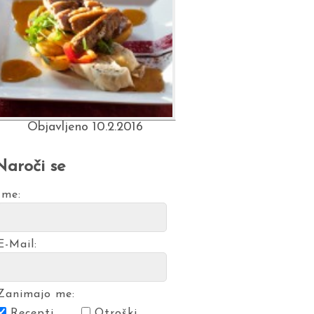
Objavljeno 10.2.2016
Naroči se
Ime:
E-Mail:
Zanimajo me:
Recepti
Otroški